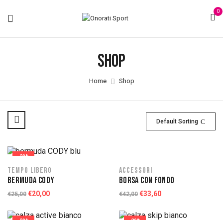
0
Shop
Home
Shop
Default Sorting
-20%
-20%
Tempo libero
Accessori
BERMUDA CODY
BORSA CON FONDO
€
20,00
€
33,60
€
25,00
€
42,00
-20%
-20%