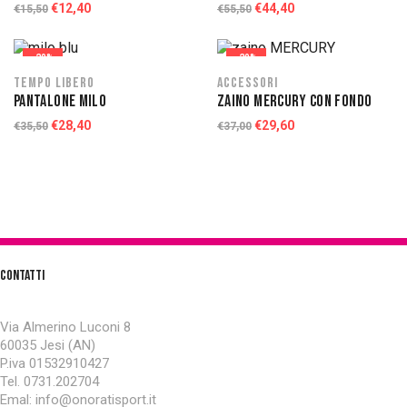
€
12,40
€
44,40
€
15,50
€
55,50
-20%
-20%
Tempo libero
Accessori
PANTALONE MILO
ZAINO MERCURY CON FONDO
€
28,40
€
29,60
€
35,50
€
37,00
CONTATTI
ONORATI SPORT
Via Almerino Luconi 8
60035 Jesi (AN)
P.iva 01532910427
Tel. 0731.202704
Emal: info@onoratisport.it