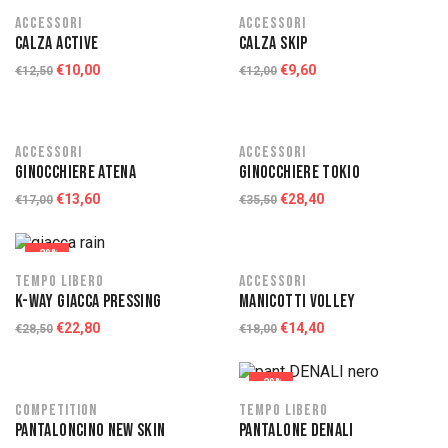
Accessori
Accessori
CALZA ACTIVE
CALZA SKIP
€
10,00
€
9,60
€
12,50
€
12,00
-20%
-20%
Accessori
Accessori
GINOCCHIERE ATENA
GINOCCHIERE TOKIO
€
13,60
€
28,40
€
17,00
€
35,50
-20%
-20%
Tempo libero
Accessori
K-WAY GIACCA PRESSING
MANICOTTI VOLLEY
€
22,80
€
14,40
€
28,50
€
18,00
-20%
-20%
Competition
Tempo libero
PANTALONCINO NEW SKIN
PANTALONE DENALI